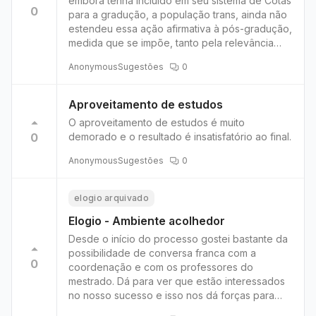
embora tenha incluído em seu sistema de Cotas
0
para a gradução, a população trans, ainda não
estendeu essa ação afirmativa à pós-gradução,
medida que se impõe, tanto pela relevância
social quanto por albergar o dever de
Anonymous
Sugestões
0
proteção da Administração Pública quanto o
seu dever de agir para minorar as
desigualdades sociais e implementar a
Aproveitamento de estudos
igualdade material.
O aproveitamento de estudos é muito
0
demorado e o resultado é insatisfatório ao final.
Anonymous
Sugestões
0
elogio arquivado
Elogio - Ambiente acolhedor
Desde o início do processo gostei bastante da
possibilidade de conversa franca com a
0
coordenação e com os professores do
mestrado. Dá para ver que estão interessados
no nosso sucesso e isso nos dá forças para
seguir em frente.